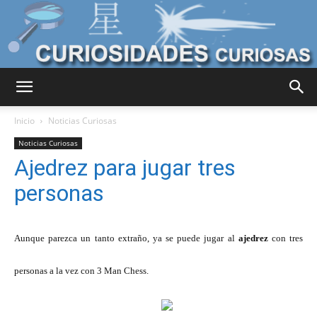
Curiosidades
Inicio
Noticias Curiosas
Noticias Curiosas
Ajedrez para jugar tres
Curiosas
personas
del
Aunque parezca un tanto extraño, ya se puede jugar al
ajedrez
con tres
personas
a la vez con 3 Man Chess.
Mundo