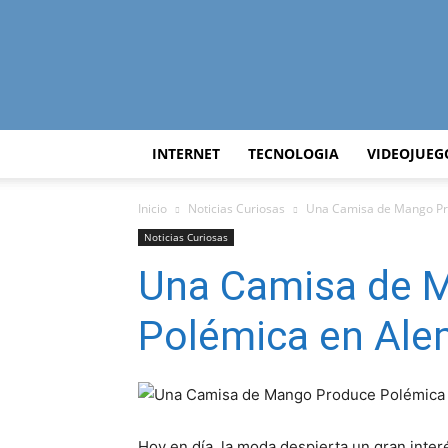
INTERNET
TECNOLOGIA
VIDEOJUEG
Inicio
Noticias Curiosas
Una Camisa de Mango Pr
Noticias Curiosas
Una Camisa de 
Polémica en Ale
Hoy en día, la moda despierta un gran inte