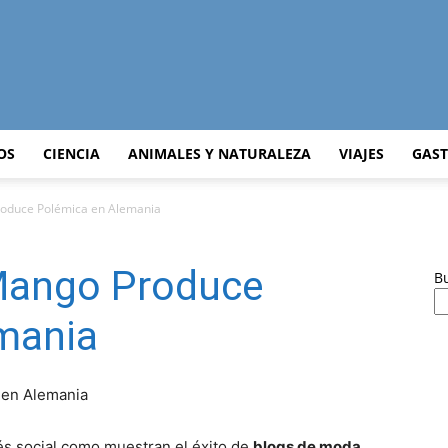
Curiosidades
OS
CIENCIA
ANIMALES Y NATURALEZA
VIAJES
GAS
oduce Polémica en Alemania
Curiosas
Mango Produce
B
mania
del
rés social como muestran el éxito de
blogs de moda