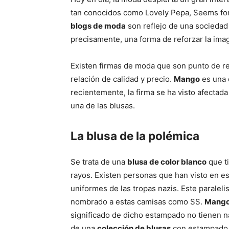
tan conocidos como Lovely Pepa, Seems for
blogs de moda
son reflejo de una sociedad
precisamente, una forma de reforzar la ima
Existen firmas de moda que son punto de re
relación de calidad y precio.
Mango
es una 
recientemente, la firma se ha visto afectad
una de las blusas.
La blusa de la polémica
Se trata de una
blusa de color blanco
que t
rayos. Existen personas que han visto en es
uniformes de las tropas nazis. Este parale
nombrado a estas camisas como SS.
Mang
significado de dicho estampado no tienen na
de una
colección de blusas
con estampado d