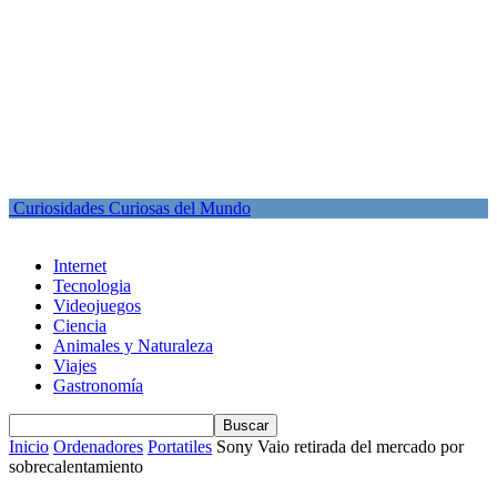
Curiosidades Curiosas del Mundo
Internet
Tecnologia
Videojuegos
Ciencia
Animales y Naturaleza
Viajes
Gastronomía
Inicio
Ordenadores
Portatiles
Sony Vaio retirada del mercado por
sobrecalentamiento