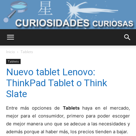
Curiosidades
Inicio
Tablets
Tablets
Nuevo tablet Lenovo:
Curiosas
ThinkPad Tablet o Think
Slate
del
Entre más opciones de
Tablets
haya en el mercado,
mejor para el consumidor, primero para poder escoger
de mejor manera uno que se adecue a las necesidades y
Mundo
además porque al haber más, los precios tienden a bajar.