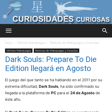
Curiosidades
Inicio
Ultimos VideoJuegos
Noticias de Videojuegos y Consolas
Ultimos VideoJuegos
Noticias de Videojuegos y Consolas
Dark Souls: Prepare To Die
Curiosas
Edition llegará en Agosto
El juego del que tanto se ha hablando en el 2011 por su
del
extrema dificultad,
Dark Souls
, ha sido confirmado su
llegada a la plataforma de
PC
para el
24 de Agosto
de
éste año.
Mundo