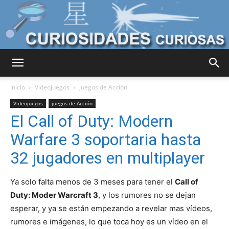
Curiosidades
Inicio
Videojuegos
juegos de Acción
Videojuegos
juegos de Acción
El Call of Duty: Modern
Curiosas
Warfare 3 soportaria hasta
32 jugadores en multiplayer
del
Ya solo falta menos de 3 meses para tener el
Call of
Duty: Moder Warcraft 3
, y los rumores no se dejan
esperar, y ya se están empezando a revelar mas vídeos,
Mundo
rumores e imágenes, lo que toca hoy es un vídeo en el