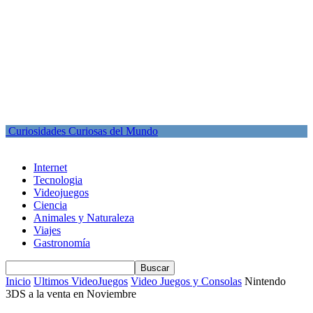
Curiosidades Curiosas del Mundo
Internet
Tecnologia
Videojuegos
Ciencia
Animales y Naturaleza
Viajes
Gastronomía
Inicio
Ultimos VideoJuegos
Video Juegos y Consolas
Nintendo
3DS a la venta en Noviembre