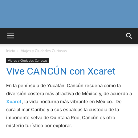
Curiosidades
Inicio
Viajes y Ciudades Curiosas
Curiosas
Viajes y Ciudades Curiosas
Vive CANCÚN con Xcaret
del
En la península de Yucatán, Cancún resuena como la
diversión costera más atractiva de México y, de acuerdo a
Xcaret
,
la vida nocturna más vibrante en México. De
cara al mar Caribe y a sus espaldas la custodia de la
Mundo
imponente selva de Quintana Roo, Cancún es otro
misterio turístico por explorar.