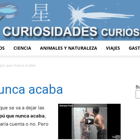
OS
CIENCIA
ANIMALES Y NATURALEZA
VIAJES
GAS
Curiosidades
mpú que nunca acaba
unca acaba
B
Curiosas
ue se va a dejar las
ú que nunca acaba
,
daría cuenta o no. Pero