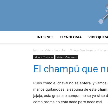
INTERNET
TECNOLOGIA
VIDEOJUEG
Inicio
Videos Youtube
Videos Graciosos
El cha
Videos Youtube
Videos Graciosos
El champú que n
Pues como el chaval no se entera, y vamos q
manos quitandose la espuma de este
champ
jajaja, esta gracioso aunque no se yo si se 
como broma no esta nada pero nada mal.