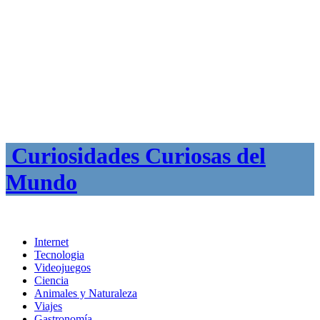
Curiosidades Curiosas del
Mundo
Internet
Tecnologia
Videojuegos
Ciencia
Animales y Naturaleza
Viajes
Gastronomía