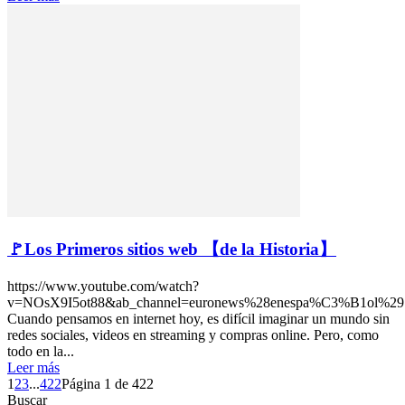
🚩Los Primeros sitios web 【de la Historia】
https://www.youtube.com/watch?
v=NOsX9I5ot88&ab_channel=euronews%28enespa%C3%B1ol%29
Cuando pensamos en internet hoy, es difícil imaginar un mundo sin
redes sociales, videos en streaming y compras online. Pero, como
todo en la...
Leer más
1
2
3
...
422
Página 1 de 422
Buscar