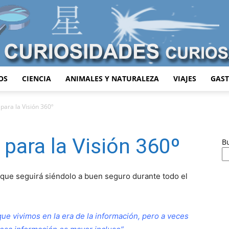
OS
CIENCIA
ANIMALES Y NATURALEZA
VIAJES
GAS
Curiosidades
para la Visión 360º
 para la Visión 360º
B
Curiosas
que seguirá siéndolo a buen seguro durante todo el
e vivimos en la era de la información, pero a veces