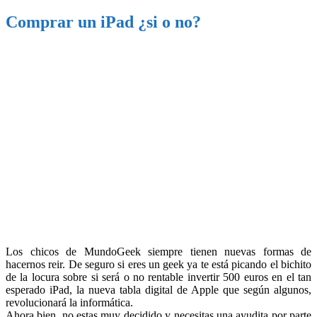
Comprar un iPad ¿si o no?
Los chicos de MundoGeek siempre tienen nuevas formas de
hacernos reir. De seguro si eres un geek ya te está picando el bichito
de la locura sobre si será o no rentable invertir 500 euros en el tan
esperado iPad, la nueva tabla digital de Apple que según algunos,
revolucionará la informática.
Ahora bien, no estas muy decidido y necesitas una ayudita por parte