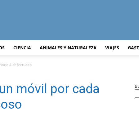
Curiosidades
OS
CIENCIA
ANIMALES Y NATURALEZA
VIAJES
GAS
Phone 4 defectuoso
Curiosas
un móvil por cada
B
uoso
del