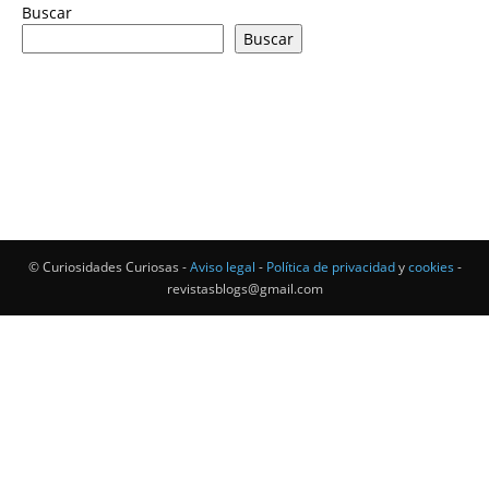
Buscar
Buscar
© Curiosidades Curiosas -
Aviso legal
-
Política de privacidad
y
cookies
-
revistasblogs@gmail.com