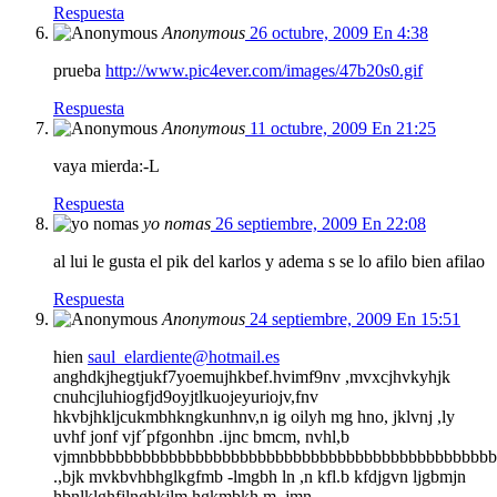
Respuesta
Anonymous
26 octubre, 2009 En 4:38
prueba
http://www.pic4ever.com/images/47b20s0.gif
Respuesta
Anonymous
11 octubre, 2009 En 21:25
vaya mierda:-L
Respuesta
yo nomas
26 septiembre, 2009 En 22:08
al lui le gusta el pik del karlos y adema s se lo afilo bien afilao
Respuesta
Anonymous
24 septiembre, 2009 En 15:51
hien
saul_elardiente@hotmail.es
anghdkjhegtjukf7yoemujhkbef.hvimf9nv ,mvxcjhvkyhjk
cnuhcjluhiogfjd9oyjtlkuojeyuriojv,fnv
hkvbjhkljcukmbhkngkunhnv,n ig oilyh mg hno, jklvnj ,ly
uvhf jonf vjf´pfgonhbn .ijnc bmcm, nvhl,b
vjmnbbbbbbbbbbbbbbbbbbbbbbbbbbbbbbbbbbbbbbbbbbbbbbb
.,bjk mvkbvhbhglkgfmb -lmgbh ln ,n kfl.b kfdjgvn ljgbmjn
hbnlklghfjlnghkjlm hgkmbkh m,.jmn