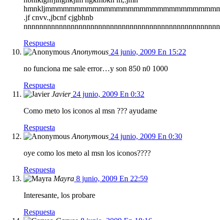
hmnkljmmmmmmmmmmmmmmmmmmmmmmmmmmmmmmmmmmm
.jf cnvv.,jbcnf cjgbhnb
nnnnnnnnnnnnnnnnnnnnnnnnnnnnnnnnnnnnnnnnnnnnnnnnnnnnnnnn
Respuesta
Anonymous
24 junio, 2009 En 15:22
no funciona me sale error…y son 850 n0 1000
Respuesta
Javier
24 junio, 2009 En 0:32
Como meto los iconos al msn ??? ayudame
Respuesta
Anonymous
24 junio, 2009 En 0:30
oye como los meto al msn los iconos????
Respuesta
Mayra
8 junio, 2009 En 22:59
Interesante, los probare
Respuesta