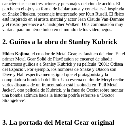
características con tres actores y personajes del cine de acción. El
parche en el ojo y su forma de hablar parca y concisa está inspirada
en Snake Plissken, personaje interpretado por Kurt Rusell. El físico
está inspirado en el artista marcial y actor Jean Claude Van-Damme
y el rostro pertenece a Christopher Walken. Una combinación muy
variada para un héroe único en el mundo de los videojuegos.
2. Guiños a la obra de Stanley Kubrick
Hideo Kojima
, el creador de Metal Gear, es fanático del cine. En el
primer Metal Gear Solid de PlayStation se encargó de añadir
numerosos guiños a a Stanley Kubrick y su película ‘2001: Odisea
del Espacio’. Por ejemplo, los nombres de Snake y Otacon son
Dave y Hal respectivamente, igual que el protagonista y la
computadora homicida del film. Una escena en donde Meryl recibe
varios disparos de un francotirador está inspirada en ‘Full Metal
Jacket’, otra película de Kubrick, y la frase de Ocelot sobre montar
una bomba atómica hacia la historia podría referirse a ‘Doctor
Strangelove’.
3. La portada del Metal Gear original