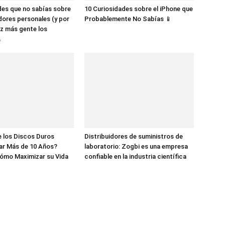
des que no sabías sobre
10 Curiosidades sobre el iPhone que
dores personales (y por
Probablemente No Sabías 📱
z más gente los

 los Discos Duros
Distribuidores de suministros de
ar Más de 10 Años?
laboratorio: Zogbi es una empresa
ómo Maximizar su Vida
confiable en la industria científica