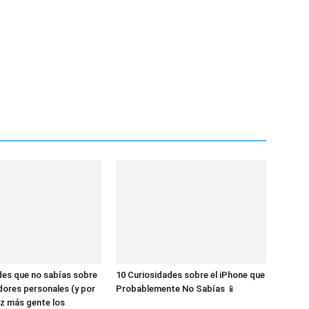
des que no sabías sobre
10 Curiosidades sobre el iPhone que
dores personales (y por
Probablemente No Sabías 📱
z más gente los