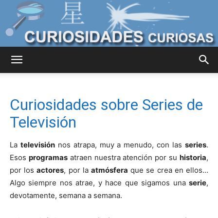
Curiosidades
Curiosidades sobre Series de
Curiosas
Televisión
La
televisión
nos atrapa, muy a menudo, con las
series
.
del
Esos
programas
atraen nuestra atención por su
historia
,
por los
actores
, por la
atmósfera
que se crea en ellos…
Algo siempre nos atrae, y hace que sigamos una
serie
,
devotamente, semana a semana.
Mundo