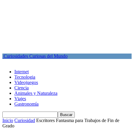
Curiosidades Curiosas del Mundo
Internet
Tecnologia
Videojuegos
Ciencia
Animales y Naturaleza
Viajes
Gastronomía
Inicio
Curiosidad
Escritores Fantasma para Trabajos de Fin de
Grado