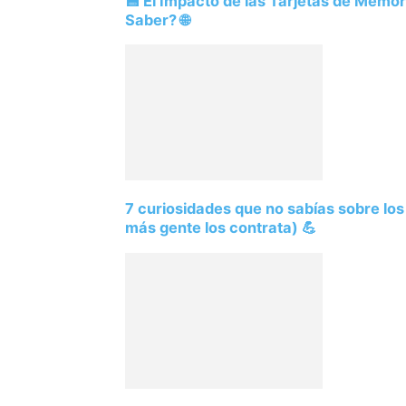
💾 El Impacto de las Tarjetas de Memo
Saber? 🌐
7 curiosidades que no sabías sobre lo
más gente los contrata) 💪