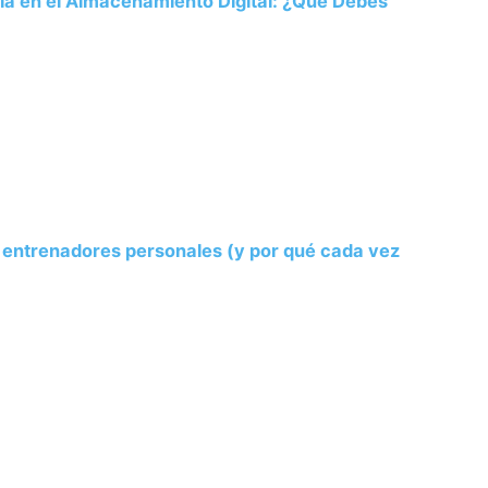
ria en el Almacenamiento Digital: ¿Qué Debes
s entrenadores personales (y por qué cada vez