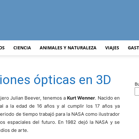
Curiosidades
OS
CIENCIA
ANIMALES Y NATURALEZA
VIAJES
GAS
siones ópticas en 3D
Curiosas
B
ejero Julian Beever, tenemos a
Kurt Wenner
. Nacido en
l a la edad de 16 años y al cumplir los 17 años ya
periodo de tiempo trabajó para la NASA como ilustrador
del
ctos espaciales del futuro. En 1982 dejó la NASA y se
dios de arte.