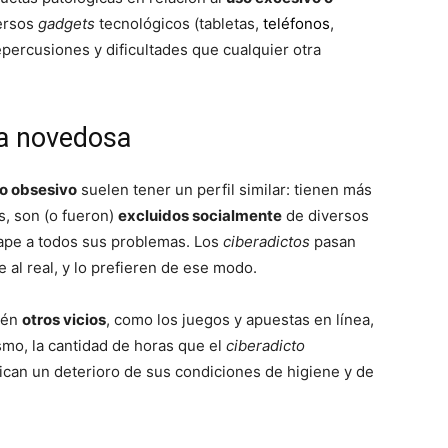
del
ersos
gadgets
tecnológicos (tabletas,
teléfonos
,
epercusiones y dificultades que cualquier otra
ía novedosa
Mundo
po obsesivo
suelen tener un perfil similar: tienen más
s, son (o fueron)
excluidos socialmente
de diversos
cape a todos sus problemas. Los
ciberadictos
pasan
al real, y lo prefieren de ese modo.
ién
otros vicios
, como los juegos y apuestas en línea,
ismo, la cantidad de horas que el
ciberadicto
ican un deterioro de sus condiciones de higiene y de