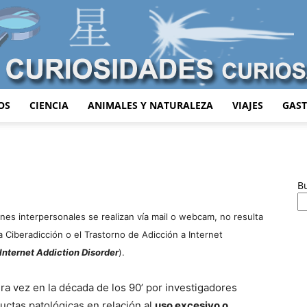
OS
CIENCIA
ANIMALES Y NATURALEZA
VIAJES
GAS
Curiosidades
B
nes interpersonales se realizan vía mail o webcam, no resulta
Curiosas
la Ciberadicción o el Trastorno de Adicción a Internet
Internet Addiction Disorder
).
era vez en la década de los 90’ por investigadores
ctas patológicas en relación al
uso excesivo o