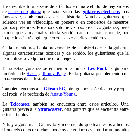
He descubierto una serie de artículos en una web donde hay videos
de
clases de guitarra
que tratan sobre las
guitarras eléctricas
mas
famosas y emblemáticas de la historia. Aquellas guitarras que
solemos ver en videoclips, en posters o en conciertos de nuestros
grupos preferidos. Por ahora solo he visto sobre cinco guitarras, pero
parece que van actualizando la sección cada día prácticamente, por
lo que le echaré algún que otro vistazo en días venideros.
Cada artículo nos habla brevemente de la historia de cada guitarra,
algunas características técnicas y de sonido, los guitarristas que la
han utilizado y alguna que otra imagen.
Entra estas guitarras se encuentra la mítica
Les Paul
, la guitarra
preferida de
Slash
y
Jimmy Page
. Es la guitarra posiblemente con
mas curvas de la historia.
También tenemos a la
Gibson SG
, otra guitarra eléctrica muy propia
del rock, y la preferida de
Angus Young
.
La
Telecaster
también se encuentra entre estos artículos. Una
guitarra previa a la
Stratocaster
, otra guitarra que se encuentra entre
estos artículos.
Y hay alguna más. Os invito y recomiendo que leáis estos artículos
si queréis conocer dichos modelos de guitarras y ampliar un poquito