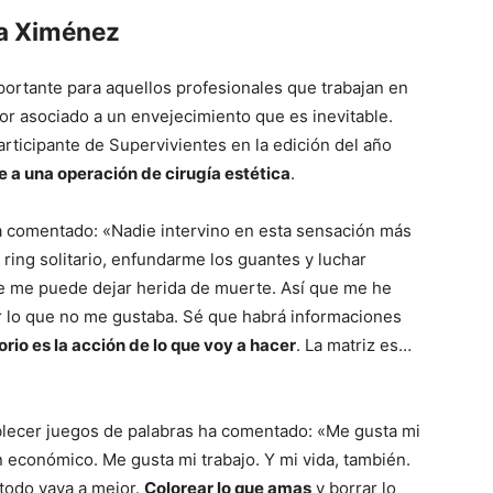
la Ximénez
Mundo
portante para aquellos profesionales que trabajan en
tor asociado a un envejecimiento que es inevitable.
rticipante de Supervivientes en la edición del año
 a una operación de cirugía estética
.
ha comentado: «Nadie intervino en esta sensación más
ring solitario, enfundarme los guantes y luchar
ue me puede dejar herida de muerte. Así que me he
 lo que no me gustaba. Sé que habrá informaciones
rio es la acción de lo que voy a hacer
. La matriz es…
blecer juegos de palabras ha comentado: «Me gusta mi
n económico. Me gusta mi trabajo. Y mi vida, también.
todo vaya a mejor.
Colorear lo que amas
y borrar lo