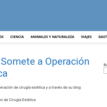
Curiosidades
OS
CIENCIA
ANIMALES Y NATURALEZA
VIAJES
GAS
 Somete a Operación
Curiosas
B
ca
ración de cirugía estética y a través de su blog
del