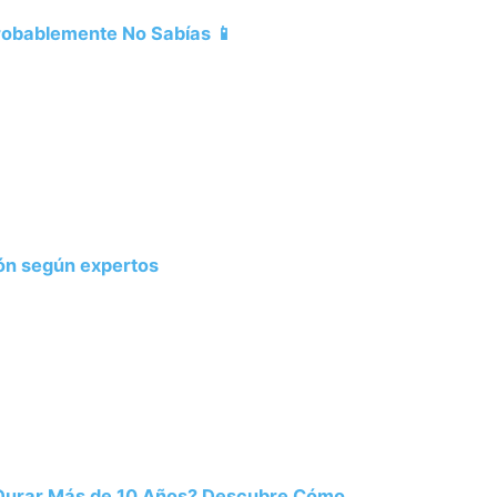
Probablemente No Sabías 📱
ión según expertos
 Durar Más de 10 Años? Descubre Cómo