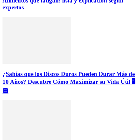
Alimentos que fatigan: lista y explicación según
expertos
¿Sabías que los Discos Duros Pueden Durar Más de
10 Años? Descubre Cómo Maximizar su Vida Útil 🖥️
💾