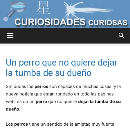
Curiosidades
Un perro que no quiere dejar
Curiosas
la tumba de su dueño
Sin dudas los
perros
son capaces de muchas cosas, y la
del
nueva noticia que están rondado en todo las paginas
web, es de un
perro
que no quiere
dejar la tumba de su
dueño
.
Mundo
Los
perros
tiene un sentido de la amistad muy fuerte,