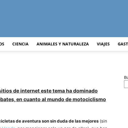
Curiosidades
OS
CIENCIA
ANIMALES Y NATURALEZA
VIAJES
GAS
Curiosas
B
itios de internet este tema ha dominado
bates, en cuanto al mundo de motociclismo
del
cletas de aventura son sin duda de las mejores
(sin