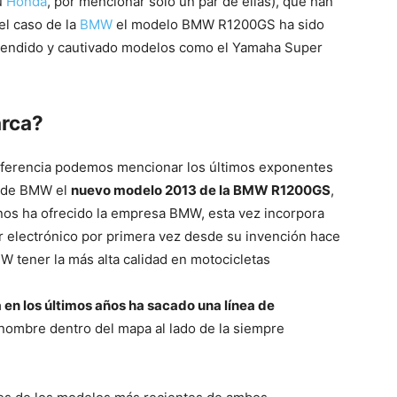
u
Honda
, por mencionar solo un par de ellas), que han
el caso de la
BMW
el modelo BMW R1200GS ha sido
endido y cautivado modelos como el Yamaha Super
Mundo
arca?
eferencia podemos mencionar los últimos exponentes
o de BMW el
nuevo modelo 2013 de la BMW R1200GS
,
nos ha ofrecido la empresa BMW, esta vez incorpora
r electrónico por primera vez desde su invención hace
 tener la más alta calidad en motocicletas
n los últimos años ha sacado una línea de
nombre dentro del mapa al lado de la siempre