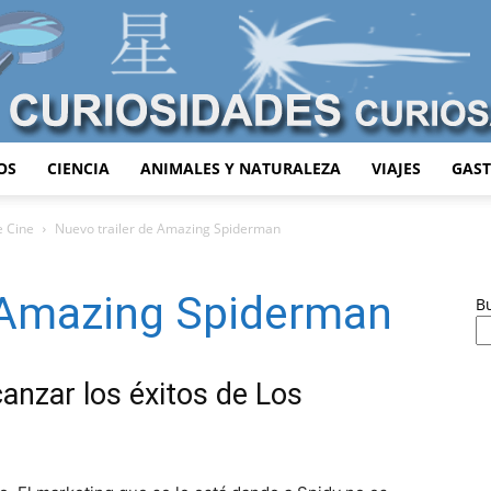
OS
CIENCIA
ANIMALES Y NATURALEZA
VIAJES
GAS
Curiosidades
e Cine
Nuevo trailer de Amazing Spiderman
e Amazing Spiderman
B
Curiosas
anzar los éxitos de Los