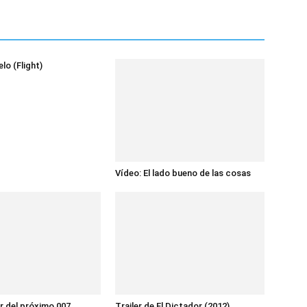
elo (Flight)
Vídeo: El lado bueno de las cosas
er del próximo 007
Trailer de El Dictador (2012)