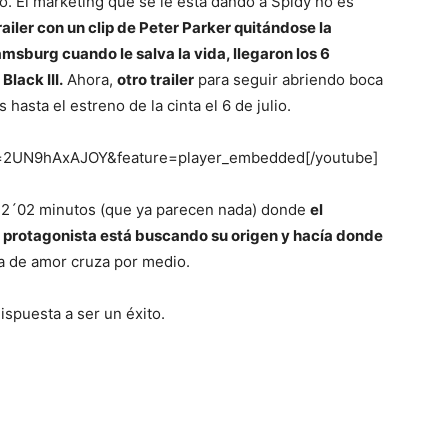
o. El marketing que se le está dando a Spidy no es
del
ailer con un clip de Peter Parker quitándose la
msburg cuando le salva la vida, llegaron los 6
Black III.
Ahora,
otro trailer
para seguir abriendo boca
hasta el estreno de la cinta el 6 de julio.
Mundo
v=2UN9hAxAJOY&feature=player_embedded[/youtube]
n 2´02 minutos (que ya parecen nada) donde
el
 protagonista está buscando su origen y hacía donde
a de amor cruza por medio.
spuesta a ser un éxito.