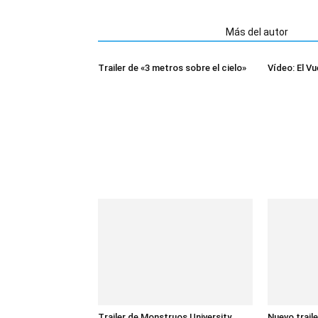
Artículos relacionados
Más del autor
Trailer de «3 metros sobre el cielo»
Vídeo: El Vu
Trailer de Monstruos University
Nuevo trail