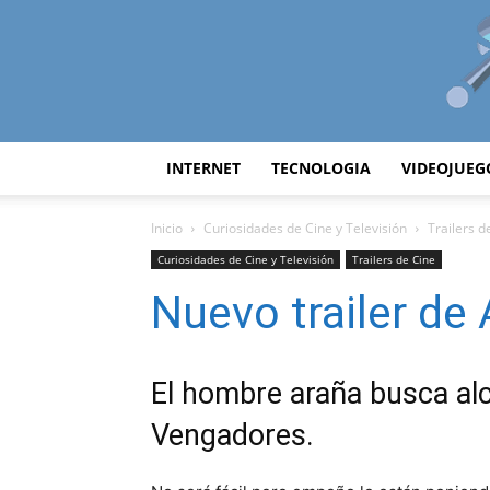
INTERNET
TECNOLOGIA
VIDEOJUEG
Inicio
Curiosidades de Cine y Televisión
Trailers d
Curiosidades de Cine y Televisión
Trailers de Cine
Nuevo trailer d
El hombre araña busca alc
Vengadores.