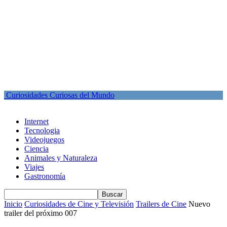
Curiosidades Curiosas del Mundo
Internet
Tecnologia
Videojuegos
Ciencia
Animales y Naturaleza
Viajes
Gastronomía
Inicio
Curiosidades de Cine y Televisión
Trailers de Cine
Nuevo
trailer del próximo 007