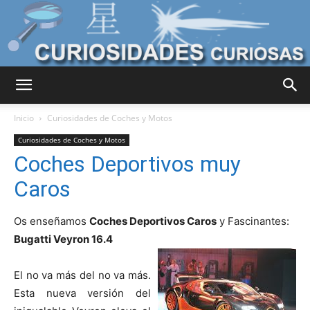
Curiosidades
Inicio
Curiosidades de Coches y Motos
Curiosidades de Coches y Motos
Coches Deportivos muy
Curiosas
Caros
Os enseñamos
Coches Deportivos Caros
y Fascinantes:
del
Bugatti Veyron 16.4
El no va más del no va más.
Mundo
Esta nueva versión del