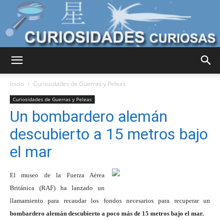
Curiosidades
Inicio
Curiosidades de Guerras y Peleas
Curiosidades de Guerras y Peleas
Un bombardero alemán
Curiosas
descubierto a 15 metros bajo
el mar
del
El museo de la Fuerza Aérea
Británica (RAF) ha lanzado un
llamamiento para recaudar los fondos necesarios para recuperar un
Mundo
bombardero alemán descubierto a poco más de 15 metros bajo el mar.