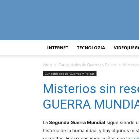
INTERNET
TECNOLOGIA
VIDEOJUEG
Inicio
Curiosidades de Guerras y Peleas
Misterio
Curiosidades de Guerras y Peleas
Misterios sin re
GUERRA MUNDI
La
Segunda Guerra Mundial
sigue siendo u
historia de la humanidad, y hay algunos mis
resueltos. Hoy repasamos cuáles son los
mi