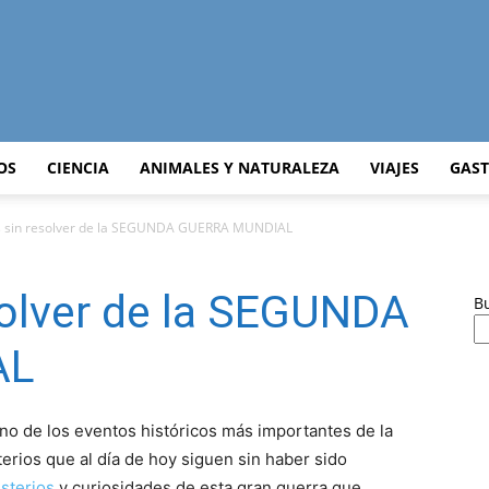
Curiosidades
OS
CIENCIA
ANIMALES Y NATURALEZA
VIAJES
GAS
s sin resolver de la SEGUNDA GUERRA MUNDIAL
Curiosas
solver de la SEGUNDA
B
AL
del
no de los eventos históricos más importantes de la
terios que al día de hoy siguen sin haber sido
sterios
y curiosidades de esta gran guerra que