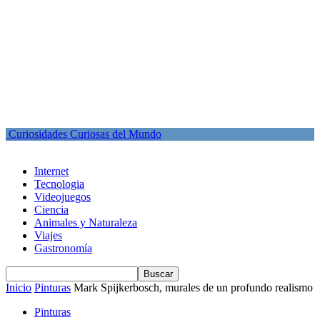
Curiosidades Curiosas del Mundo
Internet
Tecnologia
Videojuegos
Ciencia
Animales y Naturaleza
Viajes
Gastronomía
Inicio
Pinturas
Mark Spijkerbosch, murales de un profundo realismo
Pinturas