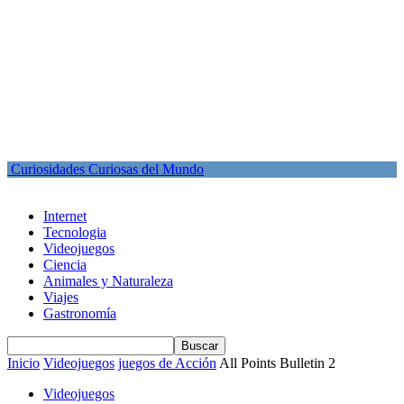
Curiosidades Curiosas del Mundo
Internet
Tecnologia
Videojuegos
Ciencia
Animales y Naturaleza
Viajes
Gastronomía
Inicio
Videojuegos
juegos de Acción
All Points Bulletin 2
Videojuegos