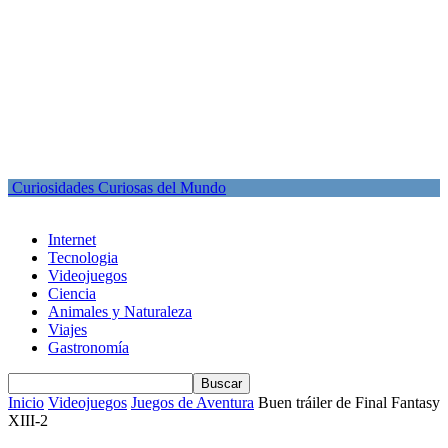
Curiosidades Curiosas del Mundo
Internet
Tecnologia
Videojuegos
Ciencia
Animales y Naturaleza
Viajes
Gastronomía
Inicio
Videojuegos
Juegos de Aventura
Buen tráiler de Final Fantasy
XIII-2