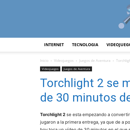
INTERNET
TECNOLOGIA
VIDEOJUEG
Inicio
Videojuegos
Juegos de Aventura
Torchlig
Videojuegos
Juegos de Aventura
Torchlight 2 se 
de 30 minutos d
Torchlight 2
se esta empezando a convertir
jugaron a la primera entrega, ya que de a 
hoy toca un vídeo de 30 minutos en el que 