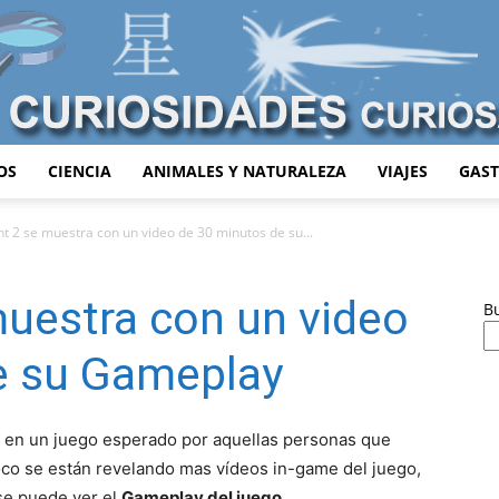
OS
CIENCIA
ANIMALES Y NATURALEZA
VIAJES
GAS
Curiosidades
ht 2 se muestra con un video de 30 minutos de su...
muestra con un video
B
Curiosas
e su Gameplay
 en un juego esperado por aquellas personas que
poco se están revelando mas vídeos in-game del juego,
se puede ver el
Gameplay del juego
.