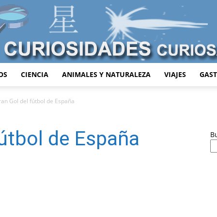
OS
CIENCIA
ANIMALES Y NATURALEZA
VIAJES
GAS
Curiosidades
an Gol del fútbol de España
fútbol de España
B
Curiosas