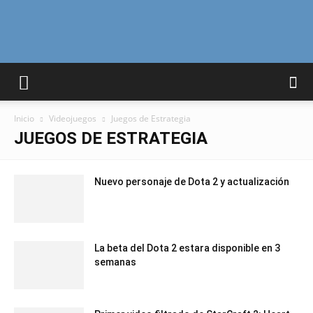
Curiosidades
Inicio
Videojuegos
Juegos de Estrategia
Curiosas
JUEGOS DE ESTRATEGIA
Nuevo personaje de Dota 2 y actualización
del
La beta del Dota 2 estara disponible en 3
Mundo
semanas