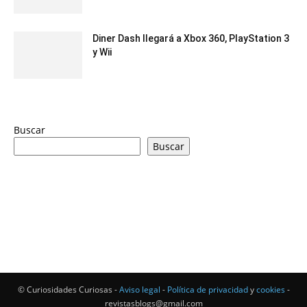
Diner Dash llegará a Xbox 360, PlayStation 3
y Wii
Buscar
Buscar
© Curiosidades Curiosas -
Aviso legal
-
Política de privacidad
y
cookies
-
revistasblogs@gmail.com