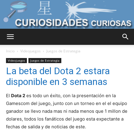
Curiosidades
Inicio
Videojuegos
Juegos de Estrategia
Videojuegos
Juegos de Estrategia
La beta del Dota 2 estara
Curiosas
disponible en 3 semanas
El
Dota 2
es todo un éxito, con la presentación en la
del
Gamescom del juego, junto con un torneo en el el equipo
ganador se llevo nada mas ni nada menos que 1 millon de
dolares, todos los fanáticos del juego esta expectante a
Mundo
fechas de salida y de noticias de este.