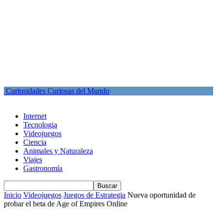
Curiosidades Curiosas del Mundo
Internet
Tecnologia
Videojuegos
Ciencia
Animales y Naturaleza
Viajes
Gastronomía
Inicio
Videojuegos
Juegos de Estrategia
Nueva oportunidad de
probar el beta de Age of Empires Online