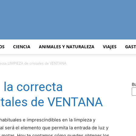
Curiosidades
OS
CIENCIA
ANIMALES Y NATURALEZA
VIAJES
GAS
recta LIMPIEZA de cristales de VENTANA
Curiosas
 la correcta
B
stales de VENTANA
del
habituales e imprescindibles en la limpieza y
tal será el elemento que permita la entrada de luz y
y motas. Hoy te contamos cómo puedes obtener los