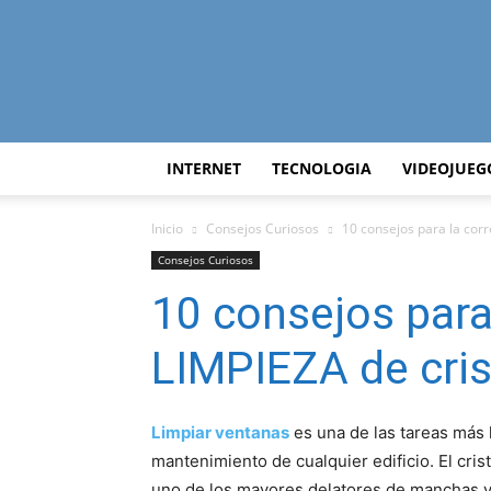
INTERNET
TECNOLOGIA
VIDEOJUEG
Inicio
Consejos Curiosos
10 consejos para la cor
Consejos Curiosos
10 consejos para
LIMPIEZA de cri
Limpiar ventanas
es una de las tareas más 
mantenimiento de cualquier edificio. El cris
uno de los mayores delatores de manchas 