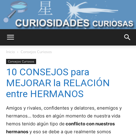
Curiosidades
Inicio
Consejos Curiosos
Consejos Curiosos
10 CONSEJOS para
Curiosas
MEJORAR la RELACIÓN
entre HERMANOS
del
Amigos y rivales, confidentes y delatores, enemigos y
hermanos… todos en algún momento de nuestra vida
hemos tenido algún tipo de
conflicto con nuestros
Mundo
hermanos
y eso se debe a que realmente somos