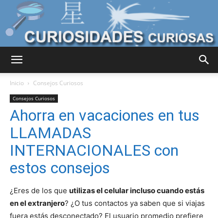
Curiosidades
Inicio
Consejos Curiosos
Consejos Curiosos
Ahorra en vacaciones en tus
Curiosas
LLAMADAS
INTERNACIONALES con
del
estos consejos
¿Eres de los que
utilizas el celular incluso cuando estás
Mundo
en el extranjero
? ¿O tus contactos ya saben que si viajas
fuera estás desconectado? El usuario promedio prefiere