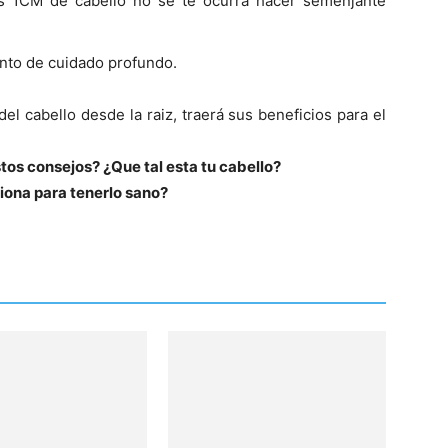
es 1CM de cabello no se te ocurra hacer semenjante
iento de cuidado profundo.
l cabello desde la raiz, traerá sus beneficios para el
stos consejos?
¿Que tal esta tu cabello
?
iona para tenerlo sano?