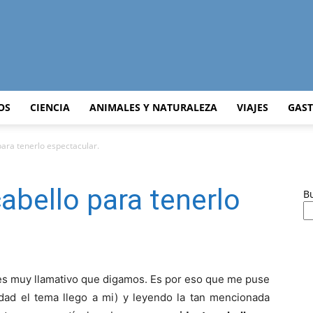
Curiosidades
OS
CIENCIA
ANIMALES Y NATURALEZA
VIAJES
GAS
para tenerlo espectacular.
Curiosas
abello para tenerlo
B
del
 es muy llamativo que digamos. Es por eso que me puse
idad el tema llego a mi) y leyendo la tan mencionada