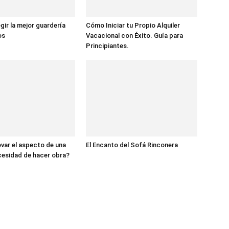
gir la mejor guardería
Cómo Iniciar tu Propio Alquiler
os
Vacacional con Éxito. Guía para
Principiantes.
ar el aspecto de una
El Encanto del Sofá Rinconera
cesidad de hacer obra?