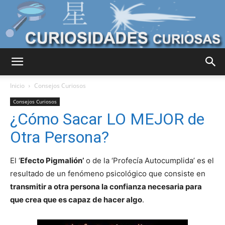
Curiosidades
Inicio
Consejos Curiosos
Consejos Curiosos
¿Cómo Sacar LO MEJOR de
Curiosas
Otra Persona?
El ‘
Efecto Pigmalión’
o de la ‘Profecía Autocumplida’ es el
del
resultado de un fenómeno psicológico que consiste en
transmitir a otra persona la confianza necesaria para
que crea que es capaz de hacer algo
.
Mundo