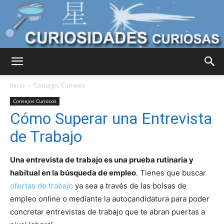
Curiosidades
Inicio
Consejos Curiosos
Consejos Curiosos
Cómo Superar una Entrevista
Curiosas
de Trabajo
Una entrevista de trabajo es una prueba rutinaria y
del
habitual en la búsqueda de empleo
. Tienes que buscar
ofertas de trabajo
ya sea a través de las bolsas de
empleo online o mediante la autocandidatura para poder
Mundo
concretar entrevistas de trabajo que te abran puertas a