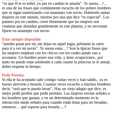
“es que él te es infiel, yo por en cambio te amaría”. Te suena…?…
es una de las frases que comúnmente escucho de los pobres hombres
que se sigan martirizando con unamujer con novio. Habiendo tantas
mujeres en este mundo, morirse por una que dice “es especial”. Los
patanes por en cambio, creen firmemente que las mujeres son
criaturas que abundan grandemente en este planeta, y no necesitan
fijarse en unamujer con novio.
Estar siempre disponible
“puedes pasar por mi, me dejas en aquel lugar, préstame tu carro
para ir a ver mi novio”. Te suena estas…? Son la típicas frases que
las mujeres emplean con los chicos con los cuales jamás van a
acostarse. Un hombre posee una vida, y tiene ocupaciones.. por
tanto no puede estar asistiendo a cada cuanto la princesa se le antoje,
debes respetar tu tiempo.
Pedir Permiso
Si ella te ha aceptado salir contigo varias veces y han salido.. ya es
bueno atreverte a besarla. Cuantas veces escucho a muchos hombres
decir, “será que te puedo besar”. Hay un viejo adagio que dice, es
mejor pedir perdón que pedir permiso. Las mujeres envían señales a
los hombres que gustan, y en un determinado momento en la
interacción darán señales para cuando están listas para ser besadas,
entonces… qué esperas para besarla….?