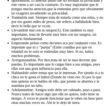
Ignorandola. El anterior punto fue no invadas su privacidad y
este viene a ser casi lo contrario. Es muy importante que le
pongas mucha atencion,que la entiendas pero que obvaimente
no exageres invadiendo su privacidad.
Tratándola mal. Siempre trata de tratarla como una reina, y no
por eso gastes miles de pesos, me refiero a hablándole bien,
decir lo bella que se ve,etc.
Llevandote mal con tu suegro(A). Esto tambien es muy
importante, trata de llevarte muy bien con tus suegros, un
aspecto fundamental.
Empezando peleas como decimos aca por cualquier cosa. Es
importate que tu y “pareja” (Entre comillas por que en
relaidad no lo son) se entiendan muy bien. Si no, habra
muchos problemas.
Avergonzandola. Por dios,trata de ser lo mas decente que
puedas. Es importante que le caigas bien a sus amigas, pues
ellas son una gran influencia para ella.
Hablandole sobre temas que no le interesan. Por ejemlo si a tu
chica no le gusta el futbol (Donde he visto eso :S) por lo que
mas quieras no le hables de ello, que pronto se aburrira y te
mandara por un tubo.
Adelantandote. Amigos todo debe ser calmado, paso a paso.
Nunca trates de hacer algo que ella no quiera, todo tiene su
tiempo. A veces te puede funcionar que le robes un beso pero
otras muchas veces no. Ahi te lo dejo de tarea.