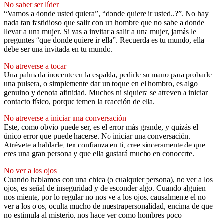
No saber ser líder
“Vamos a donde usted quiera”, “donde quiere ir usted..?”. No hay
nada tan fastidioso que salir con un hombre que no sabe a donde
llevar a una mujer. Si vas a invitar a salir a una mujer, jamás le
preguntes “que donde quiere ir ella”. Recuerda es tu mundo, ella
debe ser una invitada en tu mundo.
No atreverse a tocar
Una palmada inocente en la espalda, pedirle su mano para probarle
una pulsera, o simplemente dar un toque en el hombro, es algo
genuino y denota afinidad. Muchos ni siquiera se atreven a iniciar
contacto físico, porque temen la reacción de ella.
No atreverse a iniciar una conversación
Este, como obvio puede ser, es el error más grande, y quizás el
único error que puede hacerse. No iniciar una conversación.
Atrévete a hablarle, ten confianza en ti, cree sinceramente de que
eres una gran persona y que ella gustará mucho en conocerte.
No ver a los ojos
Cuando hablamos con una chica (o cualquier persona), no ver a los
ojos, es señal de inseguridad y de esconder algo. Cuando alguien
nos miente, por lo regular no nos ve a los ojos, causalmente el no
ver a los ojos, oculta mucho de nuestrapersonalidad, encima de que
no estimula al misterio, nos hace ver como hombres poco