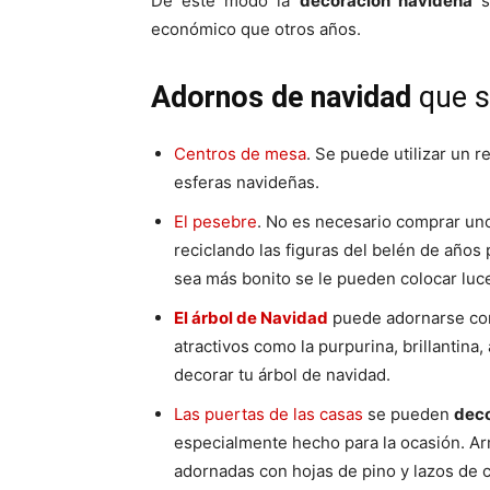
De este modo la
decoración navideña
s
económico que otros años.
Adornos de navidad
que s
Centros de mesa
. Se puede utilizar un r
esferas navideñas.
El pesebre
. No es necesario comprar uno
reciclando las figuras del belén de año
sea más bonito se le pueden colocar luc
El árbol de Navidad
puede adornarse con
atractivos como la purpurina, brillantin
decorar tu árbol de navidad.
Las puertas de las casas
se pueden
deco
especialmente hecho para la ocasión. Ar
adornadas con hojas de pino y lazos de c