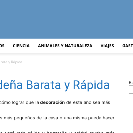
Curiosidades
OS
CIENCIA
ANIMALES Y NATURALEZA
VIAJES
GAS
rata y Rápida
Curiosas
deña Barata y Rápida
B
cómo lograr que la
decoración
de este año sea más
del
los más pequeños de la casa o una misma pueda hacer