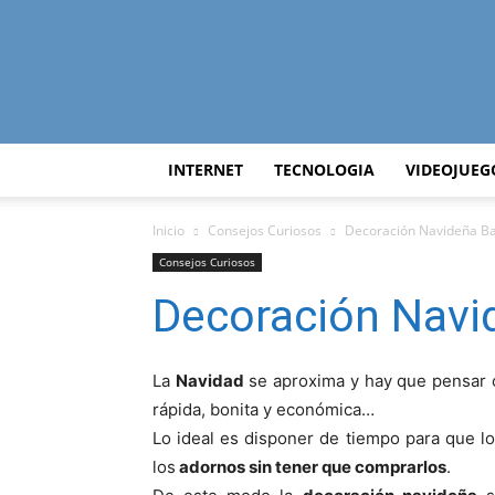
INTERNET
TECNOLOGIA
VIDEOJUEG
Inicio
Consejos Curiosos
Decoración Navideña Ba
Consejos Curiosos
Decoración Navi
La
Navidad
se aproxima y hay que pensar 
rápida, bonita y económica…
Lo ideal es disponer de tiempo para que 
los
adornos sin tener que comprarlos
.