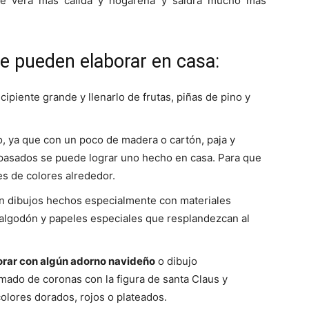
e verá más cálida y hogareña y saldrá mucho más
Mundo
e pueden elaborar en casa:
ecipiente grande y llenarlo de frutas, piñas de pino y
, ya que con un poco de madera o cartón, paja y
s pasados se puede lograr uno hecho en casa. Para que
es de colores alrededor.
 dibujos hechos especialmente con materiales
a, algodón y papeles especiales que resplandezcan al
rar con algún adorno navideño
o dibujo
mado de coronas con la figura de santa Claus y
olores dorados, rojos o plateados.