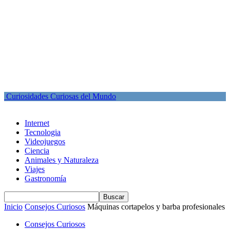
Curiosidades Curiosas del Mundo
Internet
Tecnologia
Videojuegos
Ciencia
Animales y Naturaleza
Viajes
Gastronomía
Inicio
Consejos Curiosos
Máquinas cortapelos y barba profesionales
Consejos Curiosos