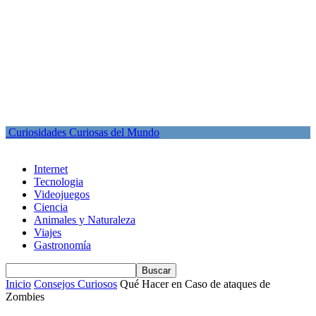
Curiosidades Curiosas del Mundo
Internet
Tecnologia
Videojuegos
Ciencia
Animales y Naturaleza
Viajes
Gastronomía
Inicio
Consejos Curiosos
Qué Hacer en Caso de ataques de
Zombies